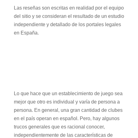
Las reseñas son escritas en realidad por el equipo
del sitio y se consideran el resultado de un estudio
independiente y detallado de los portales legales
en España.
¿Cómo filtrar el
mejor casino online
para jugadores
españoles?
Lo que hace que un establecimiento de juego sea
mejor que otro es individual y varía de persona a
persona. En general, una gran cantidad de clubes
en el país operan en español. Pero, hay algunos
trucos generales que es racional conocer,
independientemente de las características de