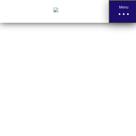
Menu
Investigación
sobre
establecimientos
de juego
virtuales en
España:
identificando los