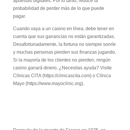
apuestas digitales. Por lo tanto, reduce la
probabilidad de perder más de lo que puede
pagar.
Cuando vaya a un casino en línea, debe tener en
cuenta que sus ganancias no están garantizadas.
Desafortunadamente, la fortuna no siempre sonríe
y muchas personas pierden sus finanzas jugando.
Si la mayoría de los clientes no pierden, ningún
casino ganará dinero. ¿Necesitas ayuda? Visite
Clínicas CITA (https://clinicascita.com) o Clínica
Mayo (https://www.mayoclinic.org).
Consejos útiles para
jugar en casinos
online en España