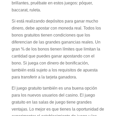
brillantes, pruébate en estos juegos: póquer,
baccarat, ruleta.
Si está realizando depósitos para ganar mucho
dinero, debe apostar con moneda real. Todos los
bonos gratuitos tienen condiciones que los
diferencian de las grandes ganancias reales. Un
gran % de los bonos tienen límites que limitan la
cantidad que puedes ganar apostando con el
bono. Si juega con dinero de bonificación,
también está sujeto a los requisitos de apuesta
para transferir a la tarjeta ganadora.
El juego gratuito también es una buena opción
para los nuevos usuarios del casino. El juego
gratuito en las salas de juego tiene grandes
ventajas. Lo mejor es que tienes la oportunidad de