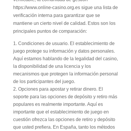
https://www.online-casino.org.es sigue una lista de
verificación interna para garantizar que se
mantiene un cierto nivel de calidad. Estos son los
principales puntos de comparación:
Condiciones de usuario. El establecimiento de
juego protege su información y datos personales.
Aquí estamos hablando de la legalidad del casino,
la disponibilidad de una licencia y los
mecanismos que protegen la información personal
de los participantes del juego.
Opciones para apostar y retirar dinero. El
soporte para las opciones de depósito y retiro más
populares es realmente importante. Aquí es
importante que el establecimiento de juego en
cuestión ofrezca las opciones de retiro y depósito
que usted prefiera. En España, tanto los métodos