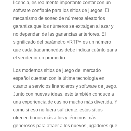
licencia, es realmente importante contar con un
software confiable para los sitios de juegos. El
mecanismo de sorteo de números aleatorios
garantiza que los números se extraigan al azar y
no dependan de las ganancias anteriores. El
significado del parámetro «RTP» es un número
que cada tragamonedas debe indicar cuánto gana
el vendedor en promedio.
Los modernos sitios de juego del mercado
español cuentan con la última tecnología en
cuanto a servicios financieros y software de juego.
Junto con nuevas ideas, esto también conduce a
una experiencia de casino mucho más divertida. Y
como si eso no fuera suficiente, estos sitios
ofrecen bonos más altos y términos más
generosos para atraer a los nuevos jugadores que