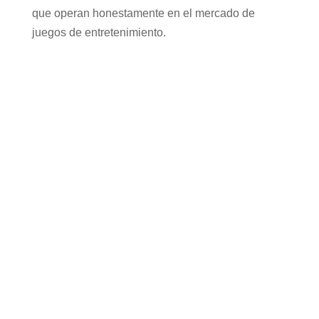
que operan honestamente en el mercado de
juegos de entretenimiento.
¡Casinos online
verificados en
España del autor de
la sección de
apuestas Romain
Feriolo están
esperando
jugadores en la
página web de