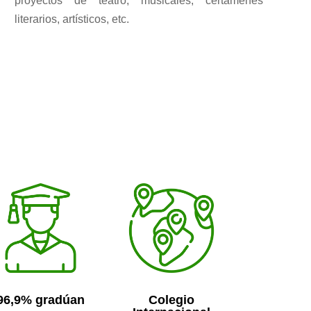
proyectos de teatro, musicales, certámenes
literarios, artísticos, etc.
96,9% gradúan
Colegio