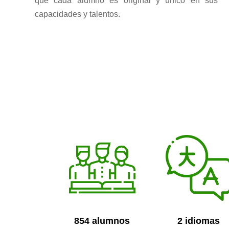
que cada alumno es original y único en sus
capacidades y talentos.
854 alumnos
2 idiomas