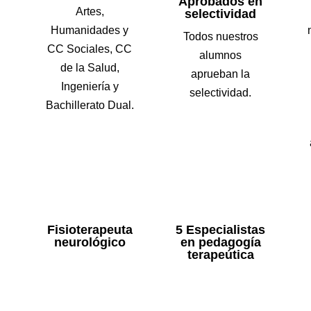
Aprobados en
Artes,
selectividad
Humanidades y
Todos nuestros
CC Sociales, CC
alumnos
de la Salud,
aprueban la
Ingeniería y
selectividad.
Bachillerato Dual.
Fisioterapeuta
5 Especialistas
neurológico
en pedagogía
terapeútica