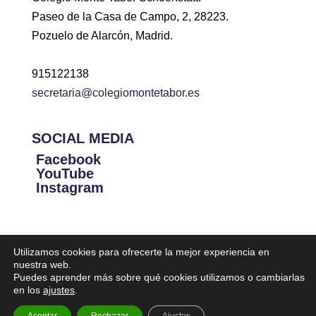
Paseo de la Casa de Campo, 2, 28223.
Pozuelo de Alarcón, Madrid.
915122138
secretaria@colegiomontetabor.es
SOCIAL MEDIA
Facebook
YouTube
Instagram
Utilizamos cookies para ofrecerte la mejor experiencia en
nuestra web.
Puedes aprender más sobre qué cookies utilizamos o cambiarlas
Diseñado por Iniciativa Digital | Todos lo derechos reservados
en los
ajustes
.
Colegio Monte Tabor Schoenstatt |
Aviso legal
|
Política de