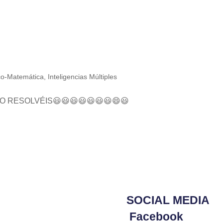
O
ico-Matemática
,
Inteligencias Múltiples
O RESOLVÉIS😃😃😃😃😃😃😃😄😃
SOCIAL MEDIA
Facebook