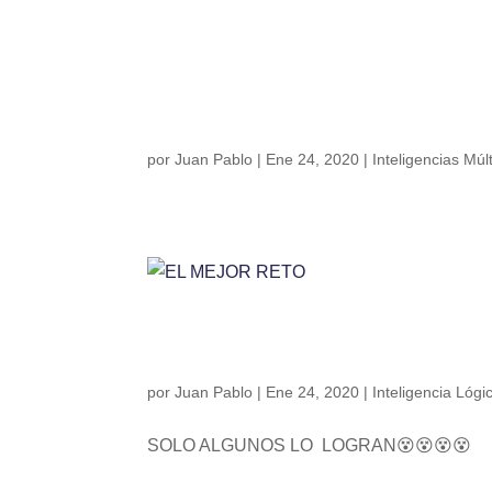
YA TENEMOS 
NATURALISTA
por
Juan Pablo
|
Ene 24, 2020
|
Inteligencias Múl
EL MEJOR RE
por
Juan Pablo
|
Ene 24, 2020
|
Inteligencia Lóg
SOLO ALGUNOS LO LOGRAN😵😵😵😵