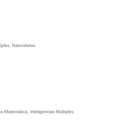
LOGO EL GRUPO
S
tiples
,
Naturalistas
TO
ico-Matemática
,
Inteligencias Múltiples