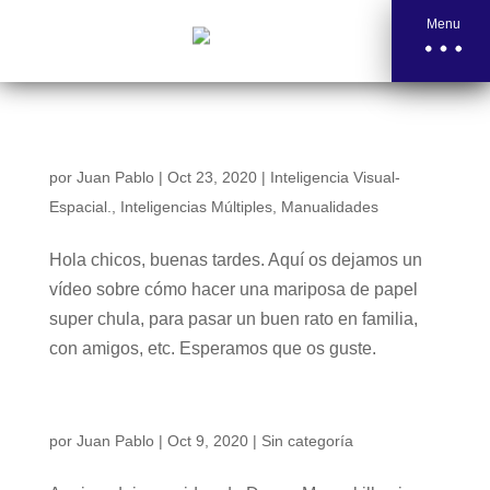
Menu
Mariposas de papel
por
Juan Pablo
|
Oct 23, 2020
|
Inteligencia Visual-
Espacial.
,
Inteligencias Múltiples
,
Manualidades
Hola chicos, buenas tardes. Aquí os dejamos un
vídeo sobre cómo hacer una mariposa de papel
super chula, para pasar un buen rato en familia,
con amigos, etc. Esperamos que os guste.
El gran Danny Macaskill montando en bici😄😚
por
Juan Pablo
|
Oct 9, 2020
|
Sin categoría