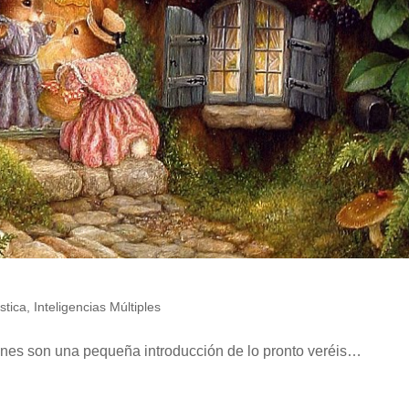
ística
,
Inteligencias Múltiples
imágenes son una pequeña introducción de lo pronto ver