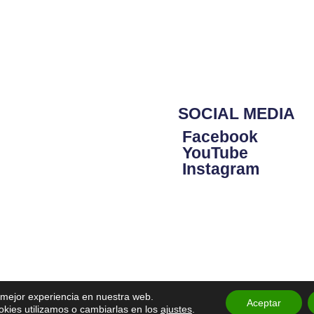
SOCIAL MEDIA
Facebook
YouTube
Instagram
a mejor experiencia en nuestra web.
Aceptar
eservados Colegio Monte Tabor Schoenstatt |
Aviso legal
|
Política de privaci
ies utilizamos o cambiarlas en los
ajustes
.