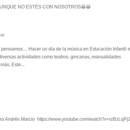
AUNQUE NO ESTÉS CON NOSOTROS😀😀
cal
al pensamos… Hacer un día de la música en Educación Infantil e
diversas actividades como teatros, gincanas, manualidades
más. Este...
quier lado
para Andrès Marcio https://www.youtube.com/watch?v=rzBzLqP