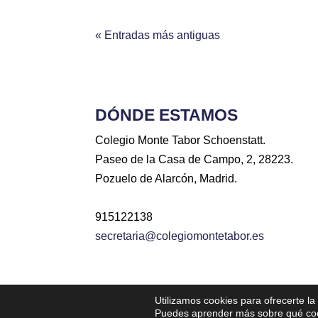
« Entradas más antiguas
DÓNDE ESTAMOS
Colegio Monte Tabor Schoenstatt.
Paseo de la Casa de Campo, 2, 28223.
Pozuelo de Alarcón, Madrid.
915122138
secretaria@colegiomontetabor.es
Utilizamos cookies para ofrecerte l
Diseñado por Iniciativa Digital | Todos lo derechos r
Puedes aprender más sobre qué cook