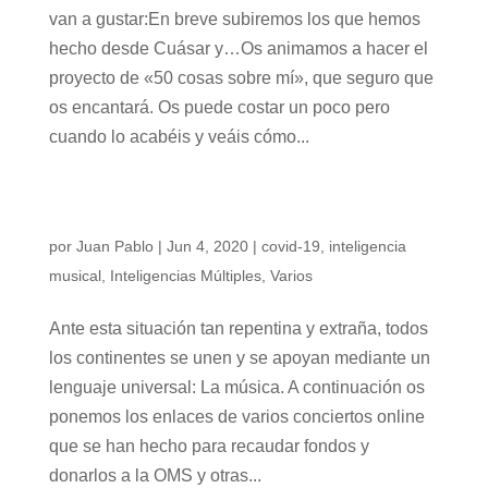
van a gustar:En breve subiremos los que hemos
hecho desde Cuásar y…Os animamos a hacer el
proyecto de «50 cosas sobre mí», que seguro que
os encantará. Os puede costar un poco pero
cuando lo acabéis y veáis cómo...
LA MÚSICA NOS UNE FRENTE AL COVID-19
🎵
por
Juan Pablo
|
Jun 4, 2020
|
covid-19
,
inteligencia
musical
,
Inteligencias Múltiples
,
Varios
Ante esta situación tan repentina y extraña, todos
los continentes se unen y se apoyan mediante un
lenguaje universal: La música. A continuación os
ponemos los enlaces de varios conciertos online
que se han hecho para recaudar fondos y
donarlos a la OMS y otras...