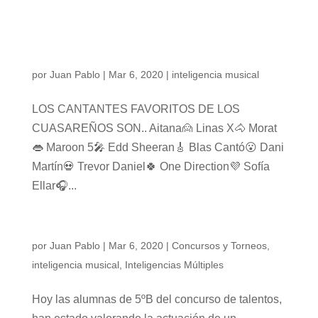
Os dejamos una encuesta que hemos hecho
para que podáis votar vuestro favorito en los
comentarios!!!
por
Juan Pablo
|
Mar 6, 2020
|
inteligencia musical
LOS CANTANTES FAVORITOS DE LOS
CUASAREÑOS SON.. Aitana🙍 Linas X🐴 Morat
👄 Maroon 5🎤 Edd Sheeran🎸 Blas Cantó😮 Dani
Martín💀 Trevor Daniel🍀 One Direction💜 Sofía
Ellar🎧...
SIGUE EL CONCURSO DE TALENTOS…
por
Juan Pablo
|
Mar 6, 2020
|
Concursos y Torneos
,
inteligencia musical
,
Inteligencias Múltiples
Hoy las alumnas de 5ºB del concurso de talentos,