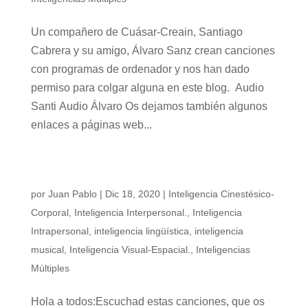
Un compañero de Cuásar-Creain, Santiago
Cabrera y su amigo, Álvaro Sanz crean canciones
con programas de ordenador y nos han dado
permiso para colgar alguna en este blog. Audio
Santi Audio Álvaro Os dejamos también algunos
enlaces a páginas web...
UN PROYECTO APASIONANTE: «vídeos
musicales»
por
Juan Pablo
|
Dic 18, 2020
|
Inteligencia Cinestésico-
Corporal
,
Inteligencia Interpersonal.
,
Inteligencia
Intrapersonal
,
inteligencia lingüística
,
inteligencia
musical
,
Inteligencia Visual-Espacial.
,
Inteligencias
Múltiples
Hola a todos:Escuchad estas canciones, que os