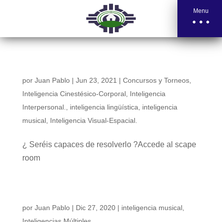
Menu
Scape room asombroso, hecho por Cuásar
por
Juan Pablo
|
Jun 23, 2021
|
Concursos y Torneos
,
Inteligencia Cinestésico-Corporal
,
Inteligencia
Interpersonal.
,
inteligencia lingüística
,
inteligencia
musical
,
Inteligencia Visual-Espacial.
¿ Seréis capaces de resolverlo ?Accede al scape
room
CREA MÚSICA CON TABLET, ORDENADOR O
TELÉFONO ESTA NAVIDAD
por
Juan Pablo
|
Dic 27, 2020
|
inteligencia musical
,
Inteligencias Múltiples