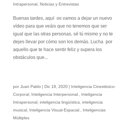
Intrapersonal
,
Noticias y Entrevistas
Buenas tardes, aquí os vamos a dejar un nuevo
vídeo para que veáis que no tenemos que ser
igual que las otras personas, sé tú mismo y no te
dejes llevar por cómo son los demás. Lucha por
aquello que te hace sentir feliz y supera los
obstáculos que...
UN PROYECTO APASIONANTE: «vídeos
musicales»
por
Juan Pablo
|
Dic 18, 2020
|
Inteligencia Cinestésico-
Corporal
,
Inteligencia Interpersonal.
,
Inteligencia
Intrapersonal
,
inteligencia lingüística
,
inteligencia
musical
,
Inteligencia Visual-Espacial.
,
Inteligencias
Múltiples