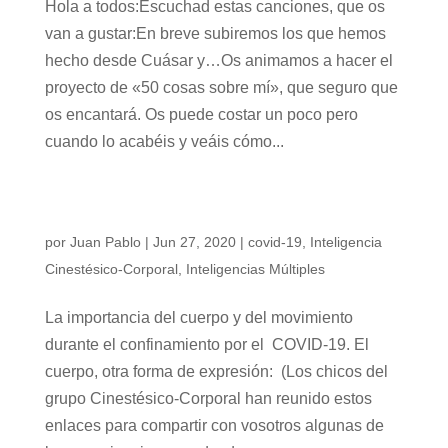
Hola a todos:Escuchad estas canciones, que os
van a gustar:En breve subiremos los que hemos
hecho desde Cuásar y…Os animamos a hacer el
proyecto de «50 cosas sobre mí», que seguro que
os encantará. Os puede costar un poco pero
cuando lo acabéis y veáis cómo...
El CUERPO Y EL MOVIMIENTO DURANTE EL
CONFINAMIENTO
por
Juan Pablo
|
Jun 27, 2020
|
covid-19
,
Inteligencia
Cinestésico-Corporal
,
Inteligencias Múltiples
La importancia del cuerpo y del movimiento
durante el confinamiento por el COVID-19. El
cuerpo, otra forma de expresión: (Los chicos del
grupo Cinestésico-Corporal han reunido estos
enlaces para compartir con vosotros algunas de