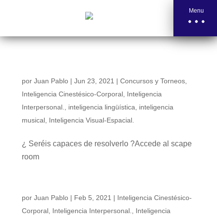
Menu
Scape room asombroso, hecho por Cuásar
por
Juan Pablo
|
Jun 23, 2021
|
Concursos y Torneos
,
Inteligencia Cinestésico-Corporal
,
Inteligencia
Interpersonal.
,
inteligencia lingüística
,
inteligencia
musical
,
Inteligencia Visual-Espacial.
¿ Seréis capaces de resolverlo ?Accede al scape
room
Edurne Pasaban y su historia…
por
Juan Pablo
|
Feb 5, 2021
|
Inteligencia Cinestésico-
Corporal
,
Inteligencia Interpersonal.
,
Inteligencia