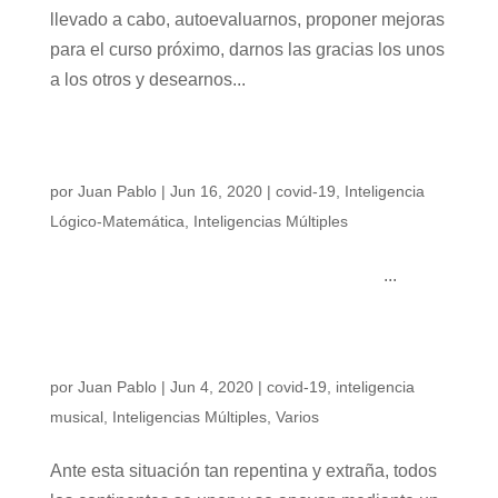
llevado a cabo, autoevaluarnos, proponer mejoras
para el curso próximo, darnos las gracias los unos
a los otros y desearnos...
LA EVOLUCIÓN DE LOS DATOS SOBRE EL
CORONAVIRUS
por
Juan Pablo
|
Jun 16, 2020
|
covid-19
,
Inteligencia
Lógico-Matemática
,
Inteligencias Múltiples
...
LA MÚSICA NOS UNE FRENTE AL COVID-19
🎵
por
Juan Pablo
|
Jun 4, 2020
|
covid-19
,
inteligencia
musical
,
Inteligencias Múltiples
,
Varios
Ante esta situación tan repentina y extraña, todos