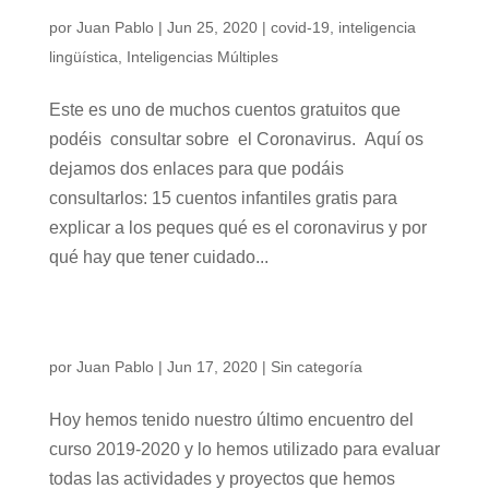
CUENTO: ALICIA Y EL CORONAVIRUS
por
Juan Pablo
|
Jun 25, 2020
|
covid-19
,
inteligencia
lingüística
,
Inteligencias Múltiples
Este es uno de muchos cuentos gratuitos que
podéis consultar sobre el Coronavirus. Aquí os
dejamos dos enlaces para que podáis
consultarlos: 15 cuentos infantiles gratis para
explicar a los peques qué es el coronavirus y por
qué hay que tener cuidado...
ÚLTIMO ENCUENTRO CUÁSAR POR
VIDEOLLAMADA
por
Juan Pablo
|
Jun 17, 2020
|
Sin categoría
Hoy hemos tenido nuestro último encuentro del
curso 2019-2020 y lo hemos utilizado para evaluar
todas las actividades y proyectos que hemos