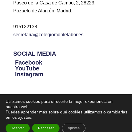
Paseo de la Casa de Campo, 2, 28223.
Pozuelo de Alarcón, Madrid.
915122138
secretaria@colegiomontetabor.es
SOCIAL MEDIA
Facebook
YouTube
Instagram
Utilizamos cookies para ofrecerte la mejor experiencia en
nuestra web.
Puedes aprender más sobre qué cookies utilizamos o cambiarlas
Diseñado por Iniciativa Digital | Todos lo derechos reservados
en los
ajustes
.
Colegio Monte Tabor Schoenstatt |
Aviso legal
|
Política de
Aceptar
Rechazar
Ajustes
privacidad
|
Canal de denuncias
|
Política de Cookies