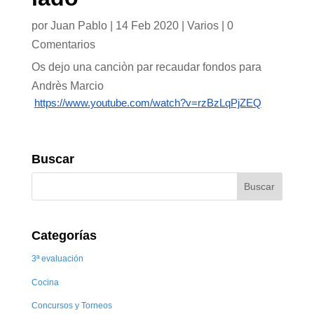
por
Juan Pablo
|
14 Feb 2020
|
Varios
|
0
Comentarios
Os dejo una canciòn par recaudar fondos para
Andrès Marcio
https://www.youtube.com/watch?v=rzBzLqPjZEQ
Buscar
Categorías
3ª evaluación
Cocina
Concursos y Torneos