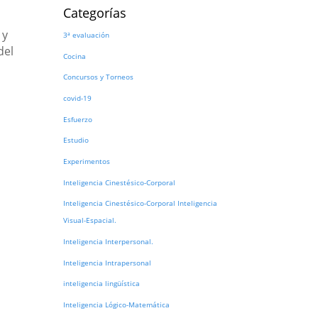
Categorías
 y
3ª evaluación
del
Cocina
Concursos y Torneos
covid-19
Esfuerzo
Estudio
Experimentos
Inteligencia Cinestésico-Corporal
Inteligencia Cinestésico-Corporal Inteligencia
Visual-Espacial.
Inteligencia Interpersonal.
Inteligencia Intrapersonal
inteligencia lingüística
Inteligencia Lógico-Matemática