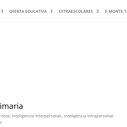
OFERTA EDUCATIVA
EXTRAESCOLARES
E-MONTE 
rimaria
rneos
,
Inteligencia Interpersonal.
,
Inteligencia Intrapersonal
,
s